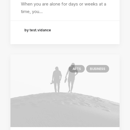
When you are alone for days or weeks at a
time, you…
by test.vidance
ARTS
BUSINESS