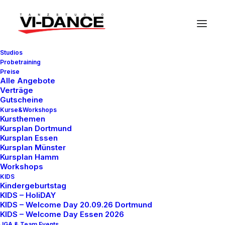
Studios
Probetraining
Preise
Alle Angebote
Verträge
Gutscheine
Arts
Kurse&Workshops
Kursthemen
Kursplan Dortmund
Kursplan Essen
Kursplan Münster
This is a custom category page with a
Kursplan Hamm
Workshops
thumbnail for Arts
KIDS
Kindergeburtstag
KIDS – HoliDAY
KIDS – Welcome Day 20.09.26 Dortmund
KIDS – Welcome Day Essen 2026
JGA & Team Events