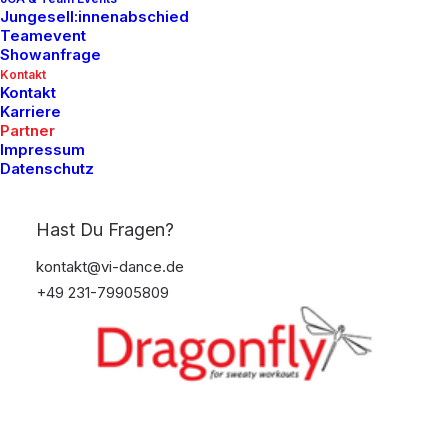
Jungesell:innenabschied
Teamevent
Showanfrage
Kontakt
Kontakt
15% Rabatt mit dem Code: VI-Dance15
Karriere
Partner
Impressum
Datenschutz
Hast Du Fragen?
kontakt@vi-dance.de
+49 231-79905809
10% Rabatt (Mindestbestellung 31,00€) mit dem
Code: tanzstudiovidance