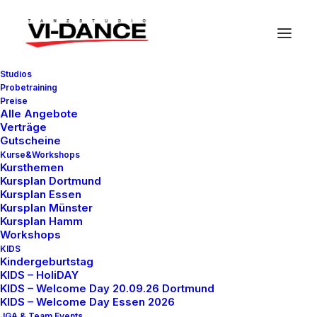
Studios
Probetraining
VI-Dance Netzwerk
Preise
Alle Angebote
Verträge
Gutscheine
Kurse&Workshops
Kursthemen
Kursplan Dortmund
In unserem Partner Netzwerk findet ihr Anbieter für
Kursplan Essen
Kleidung und Material aus den Bereichen Poledance
Kursplan Münster
Kursplan Hamm
und Luftakrobatik.
Workshops
KIDS
Kindergeburtstag
KIDS – HoliDAY
KIDS – Welcome Day 20.09.26 Dortmund
KIDS – Welcome Day Essen 2026
JGA & Team Events