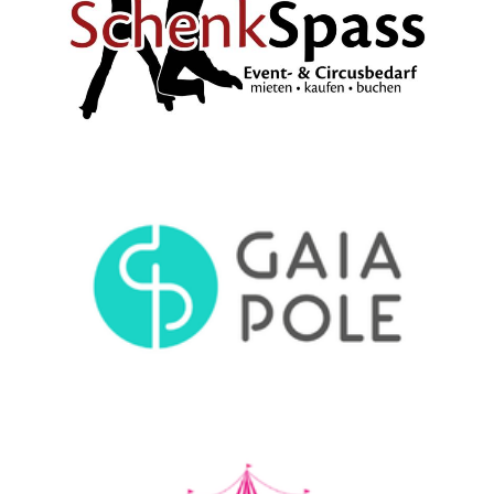
5% Rabatt mit dem Code: VI-Dance5
Mindestbestellwert: 50,00€
10% Rabatt mit dem Code: vidance10